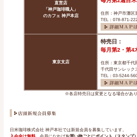
毎月第2週目
直営店
「神戸珈琲職人」
住所：神戸市灘区灘
のカフェ 神戸本店
TEL：078-871-2
特売日：
毎月第2・第4
東京支店
住所：東京都千代田
千代田サンレック
TEL：03-5244-5
※各店特売日は変更となる場合があ
日米珈琲株式会社 神戸本社では新規会員を募集しています。
入会金は無料
。会員になれば
お買い物ごとにポイント（スタンプ