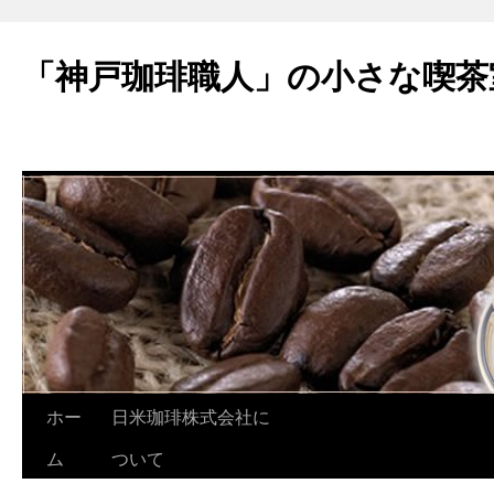
「神戸珈琲職人」の小さな喫茶
ホー
日米珈琲株式会社に
コ
ム
ついて
ン