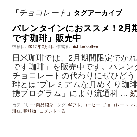
テ
チョコレート
「
」タグアーカイブ
ン
バレンタインにおススメ！2月
ツ
です珈琲」販売中
へ
投稿日:
2017年2月8日
作成者:
nichibeicoffee
ス
日米珈琲では、2月期間限定でか
キ
です珈琲」を販売中です。バレン
ッ
チョコレートの代わりにぜひどう
琲とは“プレミアムな月めくり珈琲
プ
携プログラム」により流通科 …
カテゴリー:
商品紹介
|
タグ:
ギフト
,
コーヒー
,
チョコレート
,
バ
琲豆
,
贈り物
|
コメントする