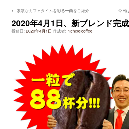
テ
←
素敵なカフェタイムを彩る一曲をご紹介
今日
ン
2020年4月1日、新ブレンド完
ツ
投稿日:
2020年4月1日
作成者:
nichibeicoffee
へ
ス
キ
ッ
プ