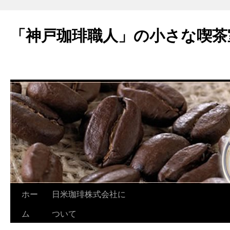
「神戸珈琲職人」の小さな喫茶
ホー
日米珈琲株式会社に
コ
ム
ついて
ン